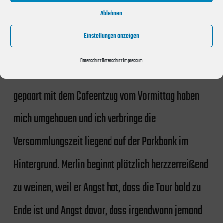
angezeigt, weil der angeblich die To-Go-Abholregeln
Ablehnen
nicht coronakonform eingehalten hat. Ich bekomme
Einstellungen anzeigen
diesen Energienaustausch diesmal
Datenschutz
Datenschutz
Impressum
glücklicherweise nur am Rande mit. Die Hitze
gepaart mit dem Cafeentzug vom Vormittag haben
mich umgehauen und ich verbringe die
Versammlungszeit liegend auf der Parkbank im
Hintergrund. Merlin beginnt plötzlich herzzerreißend
zu weinen, weil er Angst hat, dass die Tour bald zu
Ende ist und Angst davor, dass irgendwann jemand